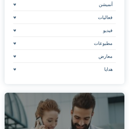
أنميشن
فعاليات
فيديو
مطبوعات
معارض
هدايا