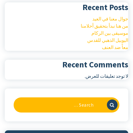
Recent Po
معنا في العيد
ا نبدأ بتحقيق أحلامنا
قى بين الركام
يل الذهبي للقدس
ضد العنف
Recent Commen
جد تعليقات للعرض.
Search
For: